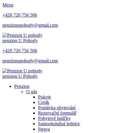
Menu
+420 720 756 506
penzionupohody@gmail.com
penzion
U Pohody
+420 720 756 506
penzionupohody@gmail.com
penzion
U Pohody
Penzion
O nás
Pokoje
Ceník
Poptávka ubytování
Rezervační formulář
Pobytové balíčky
Samoobslužná lednice
Strava