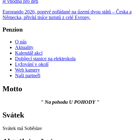
je vhodná pro děti
Eurorando 2026, poprvé pořádané na území dvou států – Česka a
Německa, přivítá tisíce turistů z celé Evropy.
Penzion
O nás
Aktuality
Kalendář akcí
Dobíjecí stanice na elektrokola
Lyžování v okolí
Web kamery
Naši partneři
Motto
" Na pohodu U POHODY "
Svátek
Svátek má
Soběslav