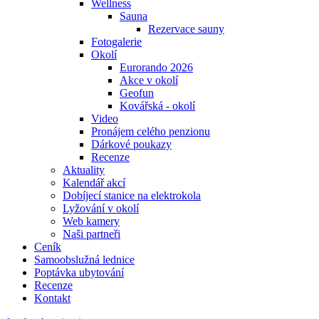
Wellness
Sauna
Rezervace sauny
Fotogalerie
Okolí
Eurorando 2026
Akce v okolí
Geofun
Kovářská - okolí
Video
Pronájem celého penzionu
Dárkové poukazy
Recenze
Aktuality
Kalendář akcí
Dobíjecí stanice na elektrokola
Lyžování v okolí
Web kamery
Naši partneři
Ceník
Samoobslužná lednice
Poptávka ubytování
Recenze
Kontakt