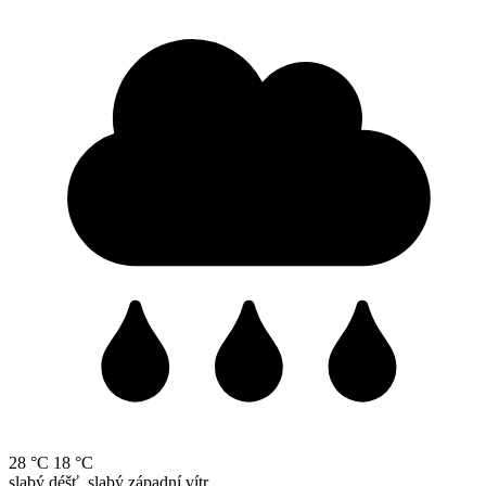
28 °C
18 °C
slabý déšť, slabý západní vítr