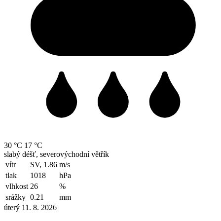
30 °C
17 °C
slabý déšť, severovýchodní větřík
vítr
SV, 1.86
m/s
tlak
1018
hPa
vlhkost
26
%
srážky
0.21
mm
úterý 11. 8. 2026