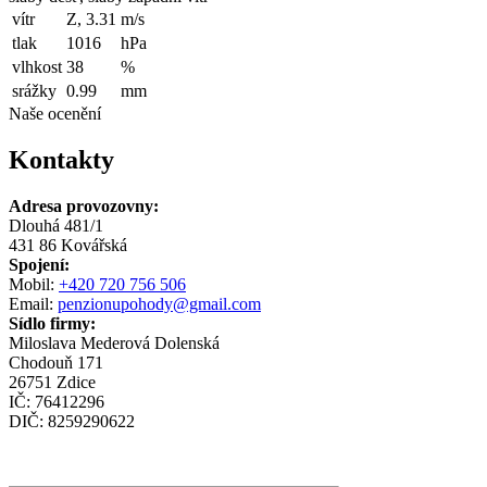
vítr
Z, 3.31
m/s
tlak
1016
hPa
vlhkost
38
%
srážky
0.99
mm
Naše ocenění
Kontakty
Adresa provozovny:
Dlouhá 481/1
431 86 Kovářská
Spojení:
Mobil:
+420 720 756 506
Email:
penzionupohody@gmail.com
Sídlo firmy:
Miloslava Mederová Dolenská
Chodouň 171
26751 Zdice
IČ: 76412296
DIČ: 8259290622