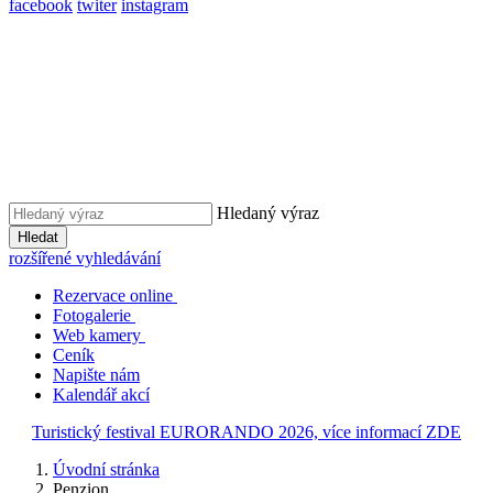
facebook
twiter
instagram
Hledaný výraz
Hledat
rozšířené vyhledávání
Rezervace online
Fotogalerie
Web kamery
Ceník
Napište nám
Kalendář akcí
Turistický festival EURORANDO 2026, více informací ZDE
Úvodní stránka
Penzion