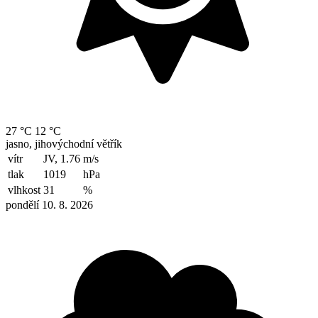
27 °C
12 °C
jasno, jihovýchodní větřík
vítr
JV, 1.76
m/s
tlak
1019
hPa
vlhkost
31
%
pondělí 10. 8. 2026