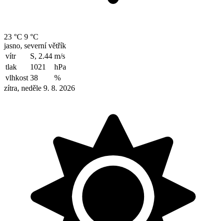
23 °C
9 °C
jasno, severní větřík
vítr
S, 2.44
m/s
tlak
1021
hPa
vlhkost
38
%
zítra, neděle 9. 8. 2026