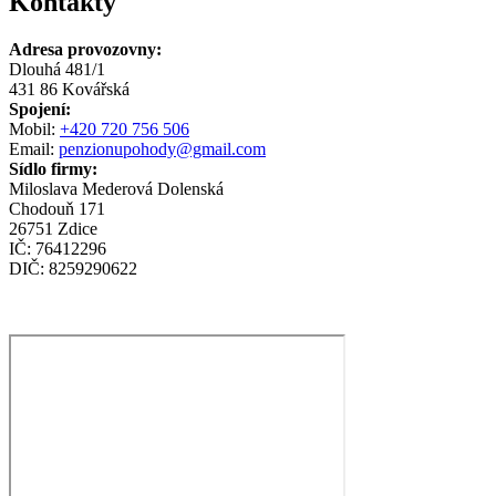
Kontakty
Adresa provozovny:
Dlouhá 481/1
431 86 Kovářská
Spojení:
Mobil:
+420 720 756 506
Email:
penzionupohody@gmail.com
Sídlo firmy:
Miloslava Mederová Dolenská
Chodouň 171
26751 Zdice
IČ: 76412296
DIČ: 8259290622