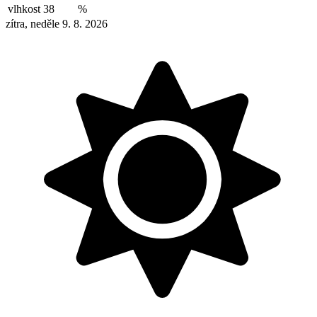
vlhkost
38
%
zítra, neděle 9. 8. 2026