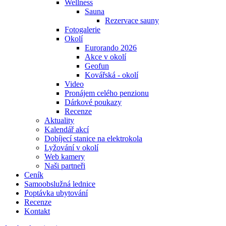
Wellness
Sauna
Rezervace sauny
Fotogalerie
Okolí
Eurorando 2026
Akce v okolí
Geofun
Kovářská - okolí
Video
Pronájem celého penzionu
Dárkové poukazy
Recenze
Aktuality
Kalendář akcí
Dobíjecí stanice na elektrokola
Lyžování v okolí
Web kamery
Naši partneři
Ceník
Samoobslužná lednice
Poptávka ubytování
Recenze
Kontakt