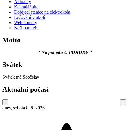
Aktuality
Kalendář akcí
Dobíjecí stanice na elektrokola
Lyžování v okolí
Web kamery
Naši partneři
Motto
" Na pohodu U POHODY "
Svátek
Svátek má
Soběslav
Aktuální počasí
dnes, sobota 8. 8. 2026