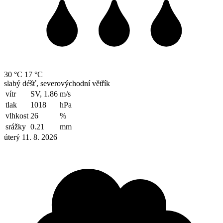
30 °C
17 °C
slabý déšť, severovýchodní větřík
vítr
SV, 1.86
m/s
tlak
1018
hPa
vlhkost
26
%
srážky
0.21
mm
úterý 11. 8. 2026