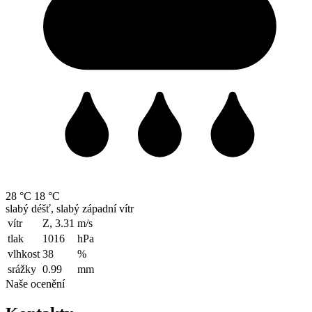
28 °C
18 °C
slabý déšť, slabý západní vítr
vítr
Z, 3.31
m/s
tlak
1016
hPa
vlhkost
38
%
srážky
0.99
mm
Naše ocenění