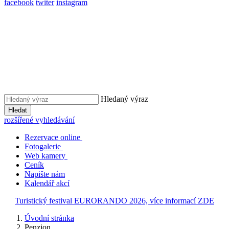
facebook
twiter
instagram
Hledaný výraz
Hledat
rozšířené vyhledávání
Rezervace online
Fotogalerie
Web kamery
Ceník
Napište nám
Kalendář akcí
Turistický festival EURORANDO 2026, více informací ZDE
Úvodní stránka
Penzion