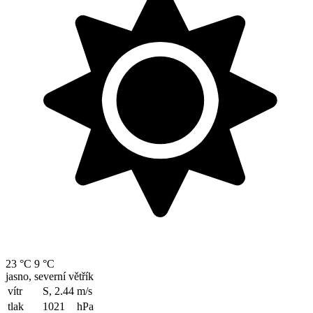
23 °C
9 °C
jasno, severní větřík
vítr
S, 2.44
m/s
tlak
1021
hPa