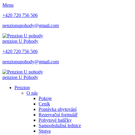
Menu
+420 720 756 506
penzionupohody@gmail.com
penzion
U Pohody
+420 720 756 506
penzionupohody@gmail.com
penzion
U Pohody
Penzion
O nás
Pokoje
Ceník
Poptávka ubytování
Rezervační formulář
Pobytové balíčky
Samoobslužná lednice
Strava