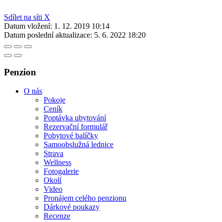
Sdílet na síti X
Datum vložení:
1. 12. 2019 10:14
Datum poslední aktualizace:
5. 6. 2022 18:20
Penzion
O nás
Pokoje
Ceník
Poptávka ubytování
Rezervační formulář
Pobytové balíčky
Samoobslužná lednice
Strava
Wellness
Fotogalerie
Okolí
Video
Pronájem celého penzionu
Dárkové poukazy
Recenze