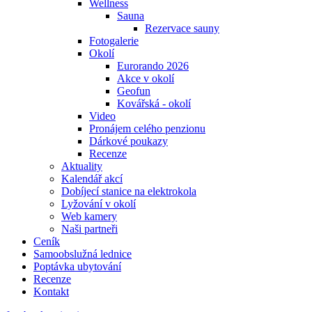
Wellness
Sauna
Rezervace sauny
Fotogalerie
Okolí
Eurorando 2026
Akce v okolí
Geofun
Kovářská - okolí
Video
Pronájem celého penzionu
Dárkové poukazy
Recenze
Aktuality
Kalendář akcí
Dobíjecí stanice na elektrokola
Lyžování v okolí
Web kamery
Naši partneři
Ceník
Samoobslužná lednice
Poptávka ubytování
Recenze
Kontakt