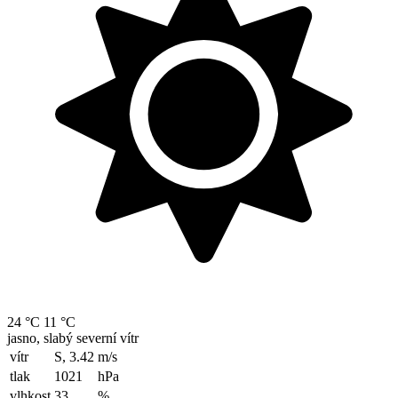
24 °C
11 °C
jasno, slabý severní vítr
vítr
S, 3.42
m/s
tlak
1021
hPa
vlhkost
33
%