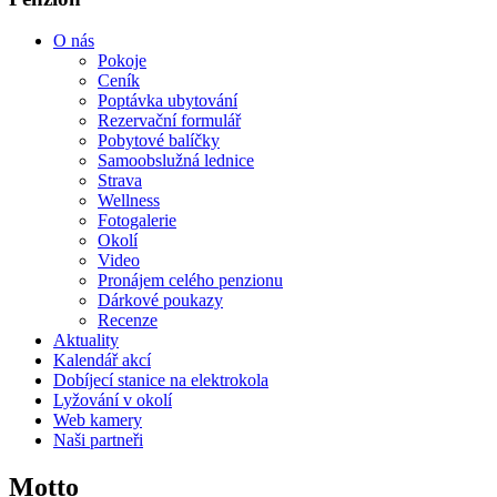
O nás
Pokoje
Ceník
Poptávka ubytování
Rezervační formulář
Pobytové balíčky
Samoobslužná lednice
Strava
Wellness
Fotogalerie
Okolí
Video
Pronájem celého penzionu
Dárkové poukazy
Recenze
Aktuality
Kalendář akcí
Dobíjecí stanice na elektrokola
Lyžování v okolí
Web kamery
Naši partneři
Motto