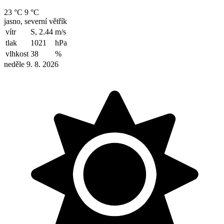
23 °C
9 °C
jasno, severní větřík
vítr
S, 2.44
m/s
tlak
1021
hPa
vlhkost
38
%
neděle 9. 8. 2026