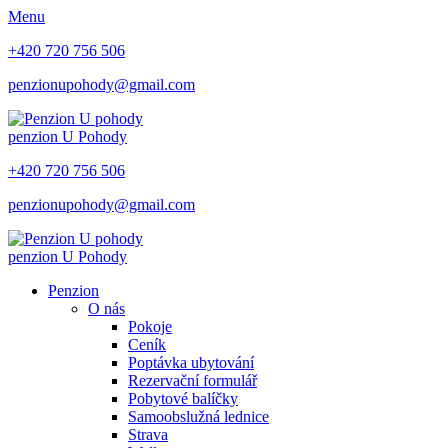
Menu
+420 720 756 506
penzionupohody@gmail.com
penzion
U Pohody
+420 720 756 506
penzionupohody@gmail.com
penzion
U Pohody
Penzion
O nás
Pokoje
Ceník
Poptávka ubytování
Rezervační formulář
Pobytové balíčky
Samoobslužná lednice
Strava