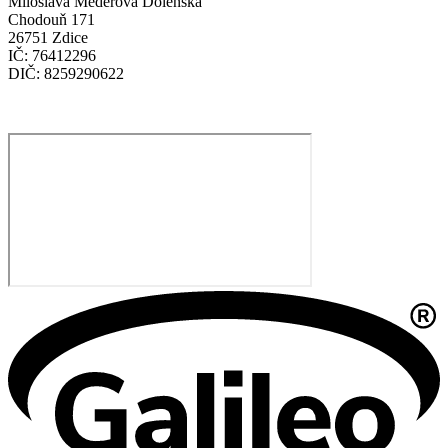
Miloslava Mederová Dolenská
Chodouň 171
26751 Zdice
IČ: 76412296
DIČ: 8259290622