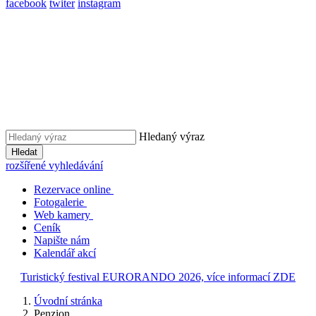
facebook
twiter
instagram
Hledaný výraz
Hledat
rozšířené vyhledávání
Rezervace online
Fotogalerie
Web kamery
Ceník
Napište nám
Kalendář akcí
Turistický festival EURORANDO 2026, více informací ZDE
Úvodní stránka
Penzion