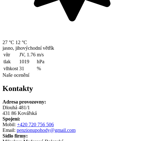
27 °C
12 °C
jasno, jihovýchodní větřík
vítr
JV, 1.76
m/s
tlak
1019
hPa
vlhkost
31
%
Naše ocenění
Kontakty
Adresa provozovny:
Dlouhá 481/1
431 86 Kovářská
Spojení:
Mobil:
+420 720 756 506
Email:
penzionupohody@gmail.com
Sídlo firmy: