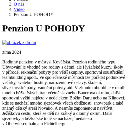
O nás
Video
Penzion U POHODY
Penzion U POHODY
zima 2024
Rodinný penzion v městysi Kovářská. Penzion rodinného typu.
Ubytování je vhodné pro rodiny s dětmi, ale i lyžařské kurzy, školy
v přírodě, rekreační pobyty pro větší skupiny, sportovní soustředění,
teambuilding apod.. Ve společenské místnosti lze pořádat podnikové
večírky, svatební hostiny, narozeninové oslavy, školení,
silvestrovské párty, vánoční pobyty atd. V zimním období je v okolí
mnoho běžkařských tratí včetně slavného Bauerova okruhu, další
sportovní vyžití najdete v nedalekém Božím Daru nebo na Klínovci,
kde se nachází mnoho sjezdovek všech obtížností, snowpark a také
známý dětský areál Novako. A nesmíte zapomenout navštívit
Ježíškovu cestu, která se dělí na krátký a dlouhý okruh. Další
sjezdovky a běžkařské tratě se nacházejí nedaleko
v Oberwiesenthalu a u Fichtelbergu.