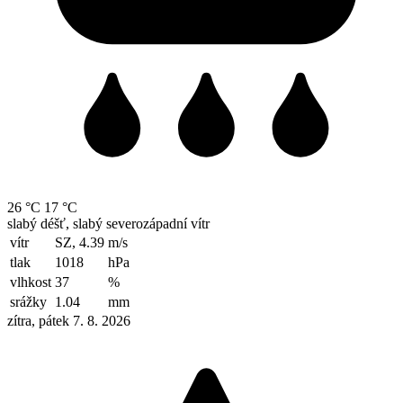
26 °C
17 °C
slabý déšť, slabý severozápadní vítr
vítr
SZ, 4.39
m/s
tlak
1018
hPa
vlhkost
37
%
srážky
1.04
mm
zítra, pátek 7. 8. 2026